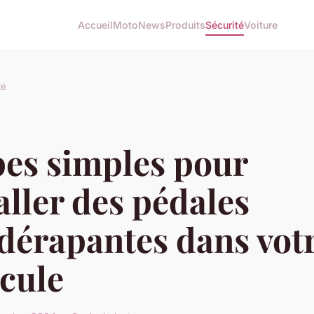
Accueil
Moto
News
Produits
Sécurité
Voiture
té
pes simples pour
aller des pédales
dérapantes dans vot
cule