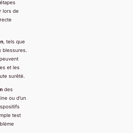
 étapes
 lors de
rrecte
on
, tels que
x blessures.
 peuvent
es et les
oute surêté.
on
des
ine ou d’un
spositifs
mple test
oblème