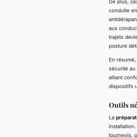
De plus, ce
conduite en
antidérapan
aux conduct
trajets dev
posture dé
En résumé, 
sécurité au
alliant conf
dispositifs 
Outils né
La
préparat
installation
tournevis, 