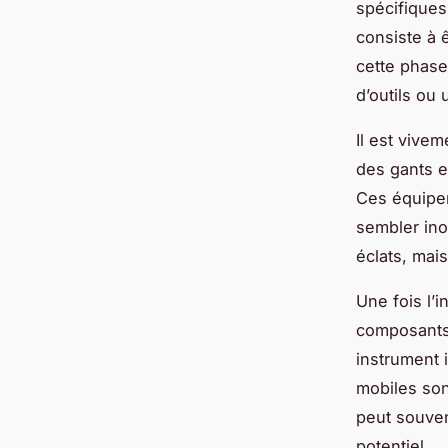
spécifiques
consiste à 
cette phase.
d’outils ou
Il est viv
des gants e
Ces équipem
sembler ino
éclats, mais
Une fois l’i
composants 
instrument 
mobiles son
peut souven
potentiel.