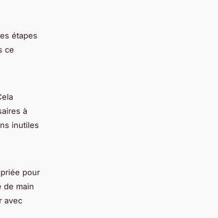
des étapes
s ce
Cela
saires à
ns inutiles
opriée pour
e de main
r avec