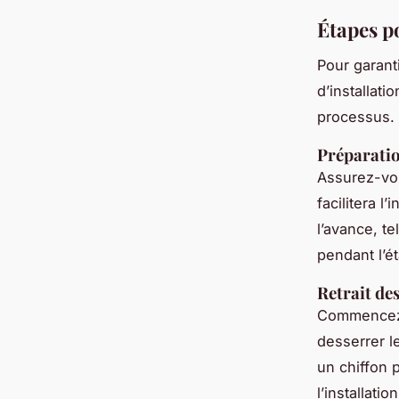
Étapes p
Pour garant
d’installati
processus.
Préparatio
Assurez-vou
facilitera l
l’avance, te
pendant l’ét
Retrait de
Commencez 
desserrer l
un chiffon 
l’installati