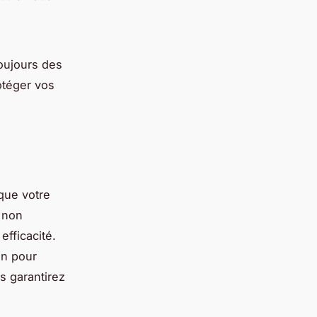
toujours des
otéger vos
 que votre
a non
efficacité.
in pour
s garantirez