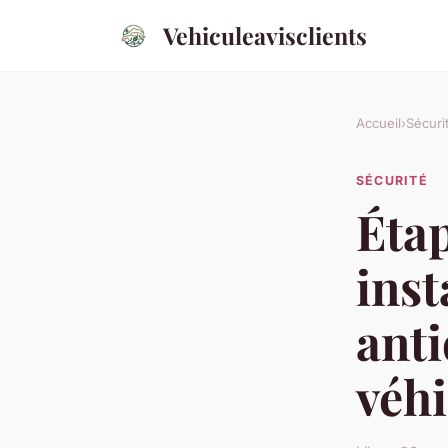
Vehiculeavisclients
Accueil
›
Sécuri
SÉCURITÉ
Éta
inst
anti
véhi