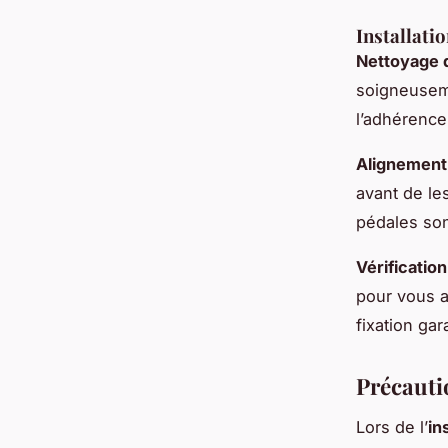
Installati
Nettoyage d
soigneuseme
l’adhérence
Alignement 
avant de le
pédales son
Vérification
pour vous a
fixation gar
Précauti
Lors de l’
in