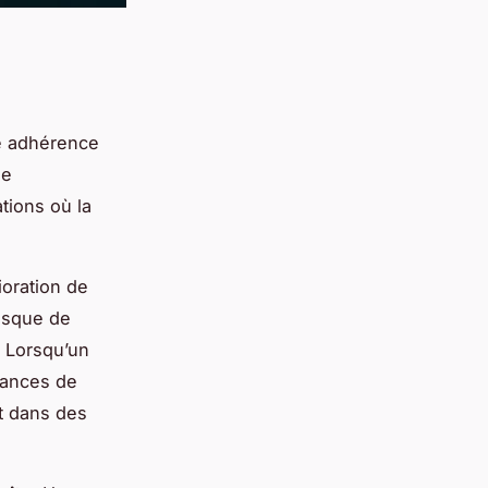
ne adhérence
de
ations où la
ioration de
risque de
. Lorsqu’un
hances de
t dans des