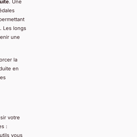
uite
. Une
pédales
permettant
. Les longs
tenir une
orcer la
duite en
ces
sir votre
es :
utils vous