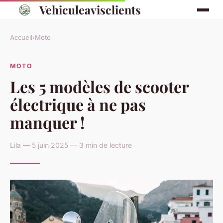
Vehiculeavisclients
Accueil
›
Moto
MOTO
Les 5 modèles de scooter
électrique à ne pas
manquer !
Lila — 5 juin 2025 — 3 min de lecture